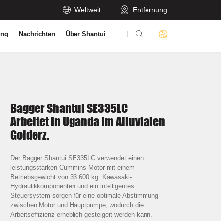

Weltweit
Entfernung

ung
Nachrichten
Über Shantui
Bagger Shantui SE335LC
Arbeitet In Uganda Im Alluvialen
Golderz.
Der Bagger Shantui SE335LC verwendet einen
leistungsstarken Cummins-Motor mit einem
Betriebsgewicht von 33.600 kg. Kawasaki-
Hydraulikkomponenten und ein intelligentes
Steuersystem sorgen für eine optimale Abstimmung
zwischen Motor und Hauptpumpe, wodurch die
Arbeitseffizienz erheblich gesteigert werden kann.