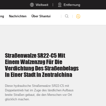

Weltweit
Entfernung

ung
Nachrichten
Über Shantui
Straßenwalze SR22-C5 Mit
Einem Walzenzug Für Die
Verdichtung Des Straßenbelags
In Einer Stadt In Zentralchina
Diese hydraulische Straßenwalze SR22-C5 mit
Doppelantrieb hat im Zuge des ländlichen Aufbaus
breite Straßen gebaut, die den Menschen vor Ort
glücklich machen.