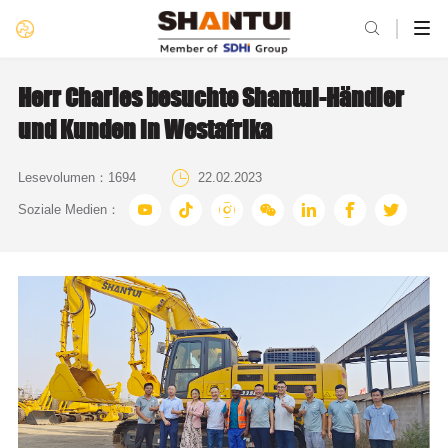

Herr Charles besuchte Shantui-Händler
und Kunden in Westafrika

Lesevolumen：
1694
22.02.2023







Soziale Medien：